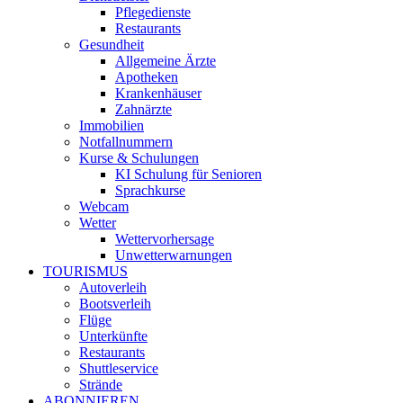
Pflegedienste
Restaurants
Gesundheit
Allgemeine Ärzte
Apotheken
Krankenhäuser
Zahnärzte
Immobilien
Notfallnummern
Kurse & Schulungen
KI Schulung für Senioren
Sprachkurse
Webcam
Wetter
Wettervorhersage
Unwetterwarnungen
TOURISMUS
Autoverleih
Bootsverleih
Flüge
Unterkünfte
Restaurants
Shuttleservice
Strände
ABONNIEREN