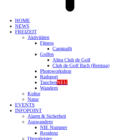
HOME
NEWS
FREIZEIT
Aktivitäten
Fitness
Caminafit
Golfen
Altea Club de Golf
Club de Golf Ifach (Benissa)
Photoworkshop
Radsport
Tauchen
NEU
Wandern
Kultur
Natur
EVENTS
INFOPOINT
Alarm & Sicherheit
Auswandern
NIE Nummer
Residenz
Dienstleister