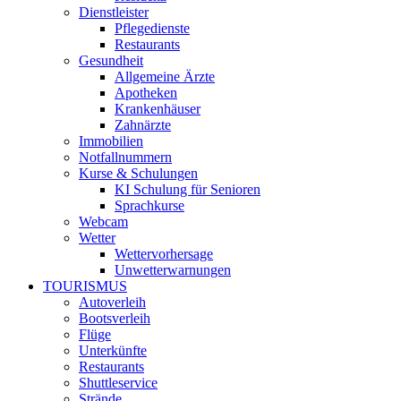
Dienstleister
Pflegedienste
Restaurants
Gesundheit
Allgemeine Ärzte
Apotheken
Krankenhäuser
Zahnärzte
Immobilien
Notfallnummern
Kurse & Schulungen
KI Schulung für Senioren
Sprachkurse
Webcam
Wetter
Wettervorhersage
Unwetterwarnungen
TOURISMUS
Autoverleih
Bootsverleih
Flüge
Unterkünfte
Restaurants
Shuttleservice
Strände