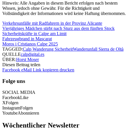
Hinweis: Alle Angaben in diesem Bericht erfolgen nach bestem
Wissen, jedoch ohne Gewähr. Für die Richtigkeit und
Vollständigkeit der Informationen wird keine Haftung übernommen.
Verkehrsunfälle mit Radfahrern in der Provinz Alicante
Vierjähriges Mädchen stirbt nach Sturz aus dem fünften Stock
Sicherheitskräfte in Calpe am Limit
Fahrzeugbrand in Mascarat
Moros i Cristianos Calpe 2025
TAGGED:
Calp Wanderung Sicherheit
Wanderunfall Sierra de Oltà
QUELLE
calpdigital.es
ÜBER:
Horst Moser
Diesen Beitrag teilen
Facebook
eMail
Link kopieren
drucken
Folge uns
SOCIAL MEDIA
Facebook
Like
X
Folgen
Instagram
Folgen
Youtube
Abonnieren
Wöchentlicher Newsletter