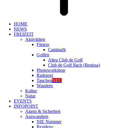
HOME
NEWS
FREIZEIT
Aktivitäten
Fitness
Caminafit
Golfen
Altea Club de Golf
Club de Golf Ifach (Benissa)
Photoworkshop
Radsport
Tauchen
NEU
Wandern
Kultur
Natur
EVENTS
INFOPOINT
Alarm & Sicherheit
Auswandern
NIE Nummer
Residenz